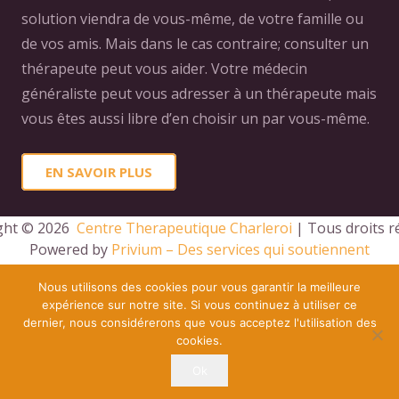
solution viendra de vous-même, de votre famille ou
de vos amis. Mais dans le cas contraire; consulter un
thérapeute peut vous aider. Votre médecin
généraliste peut vous adresser à un thérapeute mais
vous êtes aussi libre d’en choisir un par vous-même.
EN SAVOIR PLUS
ght © 2026 
 Centre Therapeutique Charleroi
 | Tous droits r
Powered by
Privium – Des services qui soutiennent
vos soins. Pour psychologues, psychotherapeutes et
Nous utilisons des cookies pour vous garantir la meilleure
hypnotherapeutes.
expérience sur notre site. Si vous continuez à utiliser ce
RGPD – Politique de Protection de la Vie Privée
dernier, nous considérerons que vous acceptez l'utilisation des
cookies.
Vous êtes Psy ? Inscrivez-vous
Ok