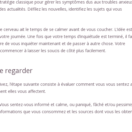
tratégie classique pour gérer les symptômes dus aux troubles anxieu
des actualités. Défilez les nouvelles, identifiez les sujets qui vous
cerveau ait le temps de se calmer avant de vous coucher. L’idée es
 votre journée. Une fois que votre temps d’inquiétude est terminé, il f
aire de vous inquiéter maintenant et de passer à autre chose. Votre
ra commencer à laisser les soucis de côté plus facilement.
de regarder
uivez, l’étape suivante consiste à évaluer comment vous vous sentez 
nt elles vous affectent.
« Vous sentez-vous informé et calme, ou paniqué, fâché et/ou pessimis
d’informations que vous consommez et les sources dont vous les obte