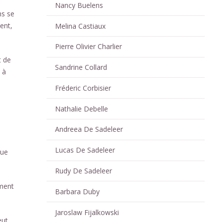
Nancy Buelens
ns se
ent,
Melina Castiaux
Pierre Olivier Charlier
t de
Sandrine Collard
 à
Fréderic Corbisier
Nathalie Debelle
Andreea De Sadeleer
Lucas De Sadeleer
que
Rudy De Sadeleer
ement
Barbara Duby
Jaroslaw Fijalkowski
eut