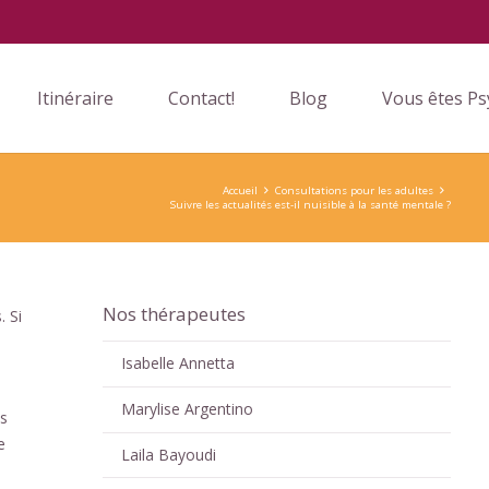
Itinéraire
Contact!
Blog
Vous êtes Ps
Accueil
Consultations pour les adultes
Suivre les actualités est-il nuisible à la santé mentale ?
Nos thérapeutes
 Si
Isabelle Annetta
Marylise Argentino
es
e
Laila Bayoudi