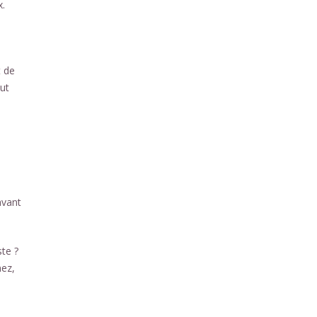
x.
t de
aut
avant
te ?
nez,