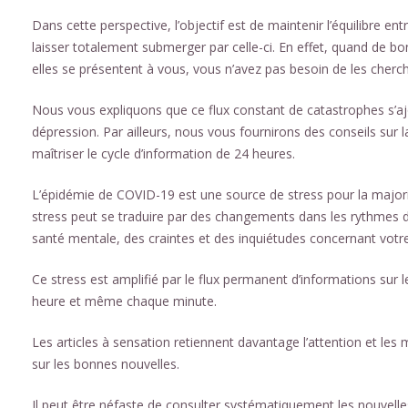
Dans cette perspective, l’objectif est de maintenir l’équilibre ent
laisser totalement submerger par celle-ci. En effet, quand de b
elles se présentent à vous, vous n’avez pas besoin de les cherch
Nous vous expliquons que ce flux constant de catastrophes s’aj
dépression. Par ailleurs, nous vous fournirons des conseils sur 
maîtriser le cycle d’information de 24 heures.
L’épidémie de COVID-19 est une source de stress pour la majorit
stress peut se traduire par des changements dans les rythmes d
santé mentale, des craintes et des inquiétudes concernant votre 
Ce stress est amplifié par le flux permanent d’informations su
heure et même chaque minute.
Les articles à sensation retiennent davantage l’attention et les 
sur les bonnes nouvelles.
Il peut être néfaste de consulter systématiquement les nouvelles