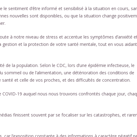
re le sentiment d’être informé et sensibilisé à la situation en cours, sa
onnes nouvelles sont disponibles, ou que la situation change positivem
er.
oute à notre niveau de stress et accentue les symptômes d’anxiété e
la gestion et la protection de votre santé mentale, tout en vous aidant
é de la population. Selon le CDC, lors d’une épidémie infectieuse, le
u sommeil ou de l’alimentation, une détérioration des conditions de
santé et celle de vos proches, et des difficultés de concentration.
r le COVID-19 auquel nous nous trouvons confrontés chaque jour, cha
médias finissent souvent par se focaliser sur les catastrophes, et rar
, car l’exposition constante à des informations à caractère négatif p