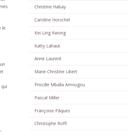
èmes
Christine Habay
Caroline Horschel
 le
Kei-Ling Kwong
Katty Lahaut
Anne Laurent
 un
et
Marie Christine Libert
Priscille Mballa Amougou
 qui
Pascal Miller
Françoise Pâques
Christophe Roffi
,