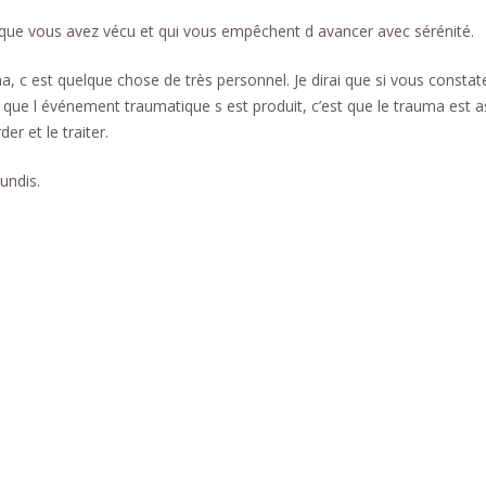
ue vous avez vécu et qui vous empêchent d avancer avec sérénité.
 c est quelque chose de très personnel. Je dirai que si vous constat
 que l événement traumatique s est produit, c’est que le trauma est 
er et le traiter.
lundis.
roi tout d’abord, ainsi, notamment.
oi
r que, ainsi que, ensuite, voire, d’ailleurs, encore, de plus, quant à
surcroît, en outre