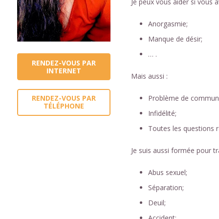
Je peux vous aider si vous a
Anorgasmie;
Manque de désir;
… .
RENDEZ-VOUS PAR
INTERNET
Mais aussi :
Problème de communi
RENDEZ-VOUS PAR
TÉLÉPHONE
Infidélité;
Toutes les questions 
Je suis aussi formée pour tr
Abus sexuel;
Séparation;
Deuil;
Accident;