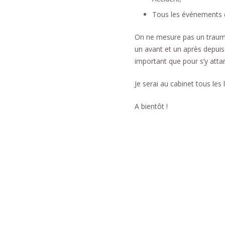
Tous les événements q
On ne mesure pas un trauma,
un avant et un après depuis
important que pour s’y attard
Je serai au cabinet tous les 
A bientôt !
centre-therapeutique-charle
Thérapie a charler
Et, de même que, sans compte
seulement, mais encore, de 