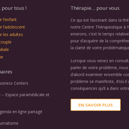
pour tous !
Thérapie… pour vous
 l’enfant
Ce qui est fascinant dans la th
r l’adolescent
notre Centre Thérapeutique à 
environs, c’est le temps relativ
r les adultes
pour d’acquérir de la compréhe
couple
la clarté de votre problématiqu
liale
ie
Lorsque vous venez en consult
parler de votre problème, nous 
naires
d’abord examiner ensemble c
problème se manifeste, d’où il v
usiness Centers
conséquences qu’il a dans votre
e – Espace paramédicale et
EN SAVOIR PLUS
genda en ligne partagé
aumatisme