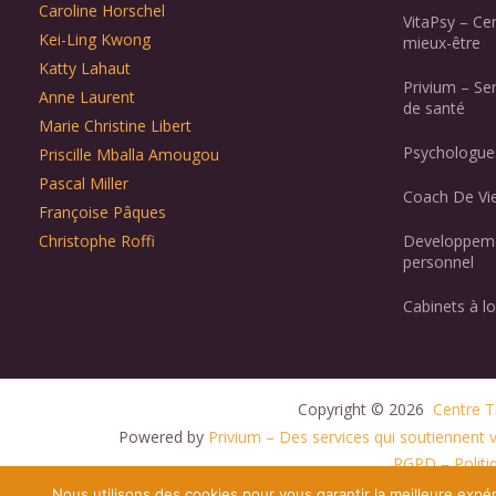
Caroline Horschel
VitaPsy – Ce
Kei-Ling Kwong
mieux-être
Katty Lahaut
Privium – Se
Anne Laurent
de santé
Marie Christine Libert
Psychologues
Priscille Mballa Amougou
Pascal Miller
Coach De Vie
Françoise Pâques
Christophe Roffi
Developpeme
personnel
Cabinets à lo
Copyright © 2026 
 Centre T
Powered by
Privium – Des services qui soutiennent
RGPD – Politiq
Nous utilisons des cookies pour vous garantir la meilleure expér