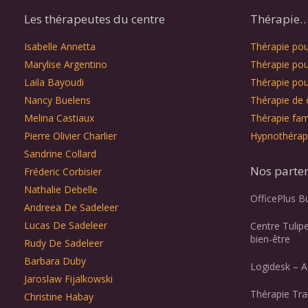
Les thérapeutes du centre
Thérapie… 
Isabelle Annetta
Thérapie pour
Marylise Argentino
Thérapie pou
Laila Bayoudi
Thérapie pou
Nancy Buelens
Thérapie de 
Melina Castiaux
Thérapie fami
Pierre Olivier Charlier
Hypnothérap
Sandrine Collard
Nos parte
Fréderic Corbisier
Nathalie Debelle
OfficePlus B
Andreea De Sadeleer
Lucas De Sadeleer
Centre Tulip
bien-être
Rudy De Sadeleer
Barbara Duby
Logidesk – A
Jaroslaw Fijalkowski
Thérapie Tr
Christine Habay