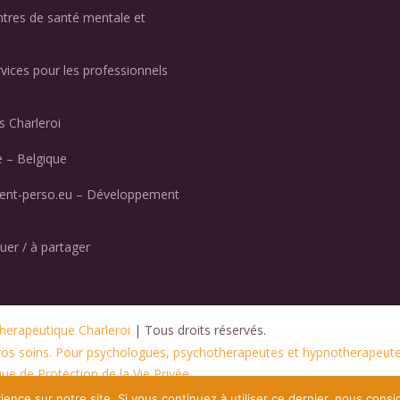
ntres de santé mentale et
rvices pour les professionnels
 Charleroi
 – Belgique
nt-perso.eu – Développement
uer / à partager
herapeutique Charleroi
 | Tous droits réservés.
 vos soins. Pour psychologues, psychotherapeutes et hypnotherapeute
ue de Protection de la Vie Privée
ience sur notre site. Si vous continuez à utiliser ce dernier, nous consi