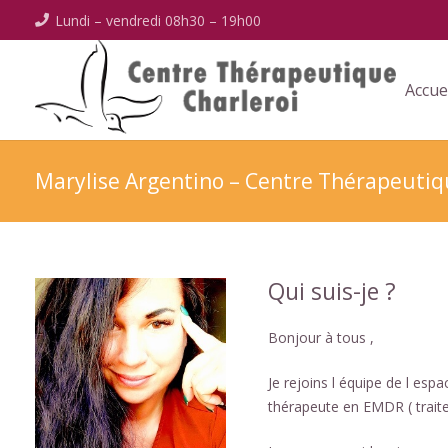
Lundi – vendredi 08h30 – 19h00
Accue
Marylise Argentino – Centre Thérapeutiq
Qui suis-je ?
Bonjour à tous ,
Je rejoins l équipe de l es
thérapeute en EMDR ( trait