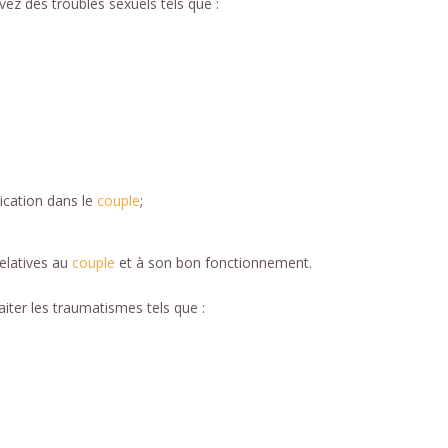
vez des troubles sexuels tels que :
cation dans le
couple
;
relatives au
couple
et à son bon fonctionnement.
aiter les traumatismes tels que :