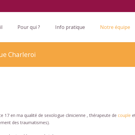
il
Pour qui ?
Info pratique
Notre équipe
ue Charleroi
pace 17 en ma qualité de sexologue clinicienne , thérapeute de
couple
e
ement des traumatismes).