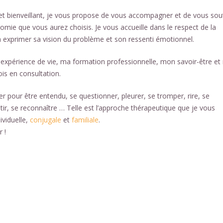
et bienveillant, je vous propose de vous accompagner et de vous sou
nomie que vous aurez choisis. Je vous accueille dans le respect de la
 exprimer sa vision du problème et son ressenti émotionnel.
 expérience de vie, ma formation professionnelle, mon savoir-être e
ois en consultation.
r pour être entendu, se questionner, pleurer, se tromper, rire, se
ir, se reconnaître … Telle est l’approche thérapeutique que je vous
ividuelle,
conjugale
et
familiale
.
r !
roi tout d’abord, ainsi, notamment.
oi
apeutique Charleroi
https://centre-therapeutique-