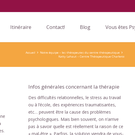
Itinéraire
Contact!
Blog
Vous êtes Ps
Accueil
Notre équipe – les thérapeutes du centre thérapeutique
Katty Lahaut – Centre Thérapeutique Charleroi
Infos générales concernant la thérapie
Des difficultés relationnelles, le stress au travail
ou à l’école, des expériences traumatisantes,
etc… peuvent être la cause des problèmes
nne
psychologiques. Mais bien souvent, on n’arrive
à
pas à savoir quelle est réellement la raison de ce
es.
« mal-être ». Parfois, la solution viendra de vous-