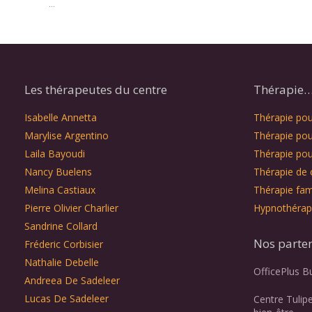
...
Les thérapeutes du centre
Thérapie… 
Isabelle Annetta
Thérapie pour
Marylise Argentino
Thérapie pou
Laila Bayoudi
Thérapie pou
Nancy Buelens
Thérapie de 
Melina Castiaux
Thérapie fami
Pierre Olivier Charlier
Hypnothérap
Sandrine Collard
Nos parte
Fréderic Corbisier
Nathalie Debelle
OfficePlus B
Andreea De Sadeleer
Lucas De Sadeleer
Centre Tulip