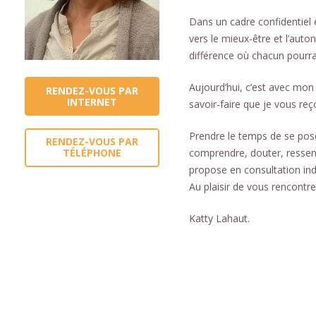
Dans un cadre confidentiel 
vers le mieux-être et l’auto
différence où chacun pourra
Aujourd’hui, c’est avec mon
RENDEZ-VOUS PAR
INTERNET
savoir-faire que je vous reç
Prendre le temps de se pose
RENDEZ-VOUS PAR
comprendre, douter, ressent
TÉLÉPHONE
propose en consultation ind
Au plaisir de vous rencontre
Katty Lahaut.
centre-therapeutique-charle
Thérapie a charler
Katty Lahaut – Centre Thér