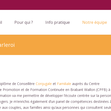
il
Pour qui ?
Info pratique
Notre équipe
rleroi
Diplôme de Conseillère
Conjugale
et
Familiale
auprès du Centre
de Promotion et de Formation Continuée en Brabant Wallon (CPFB) à
rmation va me permettre de développer l’écoute centrée sur la perso
ogers. Je m’enrichis également d’un panel de compétences destinées 
e aux couples, aux familles ainsi qu’aux personnes qui consultent seul