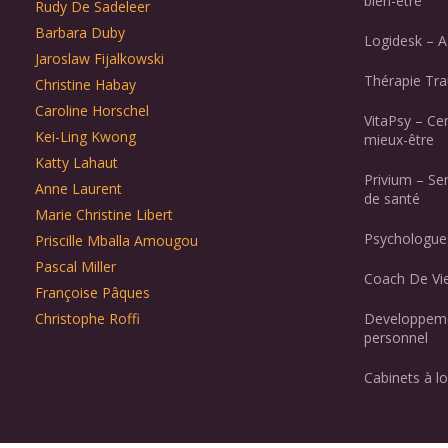
bien-être
Rudy De Sadeleer
Barbara Duby
Logidesk – A
Jaroslaw Fijalkowski
Thérapie Tr
Christine Habay
Caroline Horschel
VitaPsy – Ce
Kei-Ling Kwong
mieux-être
Katty Lahaut
Privium – Se
Anne Laurent
de santé
Marie Christine Libert
Psychologues
Priscille Mballa Amougou
Pascal Miller
Coach De Vie
Françoise Pâques
Christophe Roffi
Developpeme
personnel
Cabinets à lo