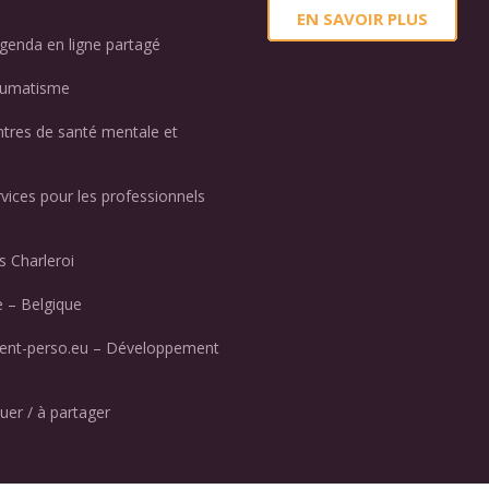
EN SAVOIR PLUS
genda en ligne partagé
aumatisme
ntres de santé mentale et
rvices pour les professionnels
 Charleroi
 – Belgique
nt-perso.eu – Développement
uer / à partager