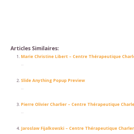
woluwesaintpierre.be/conta
compter que, ainsi que, ensu
encore, de surcroît, en outr
Articles Similaires:
Marie Christine Libert – Centre Thérapeutique Charl
...
Slide Anything Popup Preview
...
Pierre Olivier Charlier – Centre Thérapeutique Charle
...
Jaroslaw Fijalkowski – Centre Thérapeutique Charler