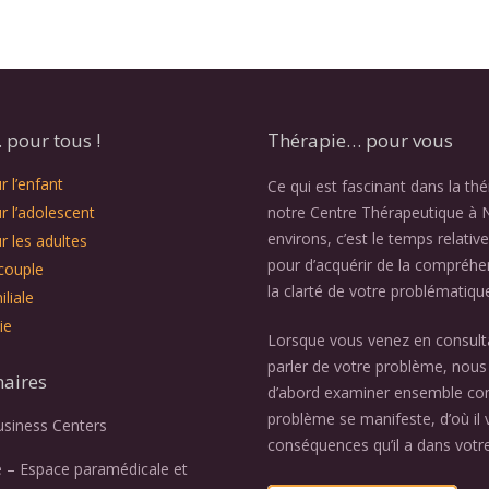
pour tous !
Thérapie… pour vous
 l’enfant
Ce qui est fascinant dans la th
r l’adolescent
notre Centre Thérapeutique à 
environs, c’est le temps relativ
r les adultes
pour d’acquérir de la compréhe
couple
la clarté de votre problématiqu
liale
ie
Lorsque vous venez en consult
parler de votre problème, nous 
naires
d’abord examiner ensemble c
problème se manifeste, d’où il v
usiness Centers
conséquences qu’il a dans votre
e – Espace paramédicale et