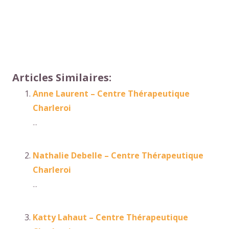
therapeutes-a-woluwe-saint-pierre/
Et, de même que,
sans compter que, ainsi que, ensuite, voire, d’ailleurs,
encore, de plus, quant à, non seulement, mais
encore, de surcroît, en outre
Articles Similaires:
Anne Laurent – Centre Thérapeutique
Charleroi
...
Nathalie Debelle – Centre Thérapeutique
Charleroi
...
Katty Lahaut – Centre Thérapeutique