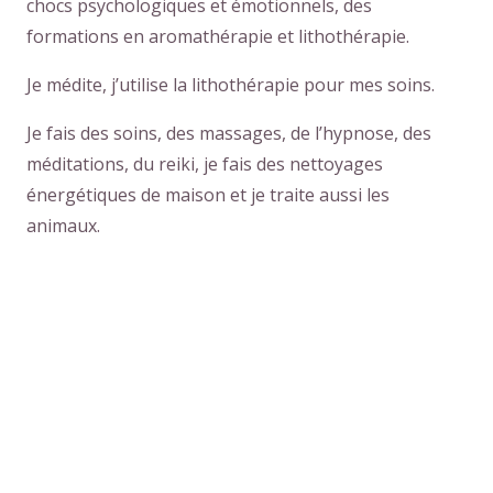
chocs psychologiques et émotionnels, des
formations en aromathérapie et lithothérapie.
Je médite, j’utilise la lithothérapie pour mes soins.
Je fais des soins, des massages, de l’hypnose, des
méditations, du reiki, je fais des nettoyages
énergétiques de maison et je traite aussi les
animaux.
centre-therapeutique-charleroi tout d’abord, ainsi,
notamment.
Thérapie a charleroi
Barbara Duby – Centre Thérapeutique
Charleroi
https://centre-therapeutique-
woluwesaintpierre.be/contact-avec-nos-