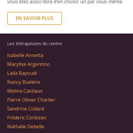
vous êtes aussi libre d’en choisir un par vous-même.
EN SAVOIR PLUS
Les thérapeutes du centre
Isabelle Annetta
Marylise Argentino
Laila Bayoudi
Nancy Buelens
Melina Castiaux
Pierre Olivier Charlier
Sandrine Collard
Fréderic Corbisier
Nathalie Debelle