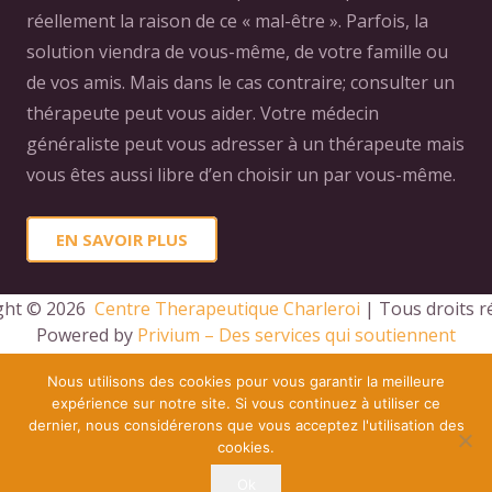
réellement la raison de ce « mal-être ». Parfois, la
solution viendra de vous-même, de votre famille ou
de vos amis. Mais dans le cas contraire; consulter un
thérapeute peut vous aider. Votre médecin
généraliste peut vous adresser à un thérapeute mais
vous êtes aussi libre d’en choisir un par vous-même.
EN SAVOIR PLUS
ght © 2026 
 Centre Therapeutique Charleroi
 | Tous droits r
Powered by
Privium – Des services qui soutiennent
vos soins. Pour psychologues, psychotherapeutes et
Nous utilisons des cookies pour vous garantir la meilleure
hypnotherapeutes.
expérience sur notre site. Si vous continuez à utiliser ce
RGPD – Politique de Protection de la Vie Privée
dernier, nous considérerons que vous acceptez l'utilisation des
cookies.
Vous êtes Psy ? Inscrivez-vous
Ok