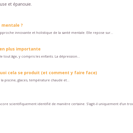
euse et épanouie.
é mentale ?
approche innovante et holistique de la santé mentale. Elle repose sur...
 en plus importante
 tout âge, y compris les enfants. La dépression...
quoi cela se produit (et comment y faire face)
la piscine, glaces, température chaude et...
core scientifiquement identifié de manière certaine. S’agit-il uniquement d’un trou