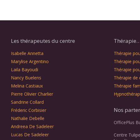
Les thérapeutes du centre
Thérapie… 
Isabelle Annetta
Thérapie pour
Marylise Argentino
Thérapie pou
Laila Bayoudi
Thérapie pou
Nancy Buelens
Thérapie de 
Melina Castiaux
Thérapie fami
Pierre Olivier Charlier
Hypnothérap
Sandrine Collard
Nos parte
Fréderic Corbisier
Nathalie Debelle
OfficePlus B
Andreea De Sadeleer
Lucas De Sadeleer
Centre Tulip