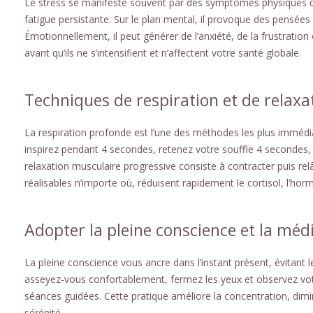
Le stress se manifeste souvent par des symptômes physiques c
fatigue persistante. Sur le plan mental, il provoque des pensées ré
Émotionnellement, il peut générer de l’anxiété, de la frustration
avant qu’ils ne s’intensifient et n’affectent votre santé globale.
Techniques de respiration et de relaxa
La respiration profonde est l’une des méthodes les plus immédi
inspirez pendant 4 secondes, retenez votre souffle 4 secondes,
relaxation musculaire progressive consiste à contracter puis re
réalisables n’importe où, réduisent rapidement le cortisol, l’ho
Adopter la pleine conscience et la méd
La pleine conscience vous ancre dans l’instant présent, évitant
asseyez-vous confortablement, fermez les yeux et observez votre
séances guidées. Cette pratique améliore la concentration, dimin
sérénité.