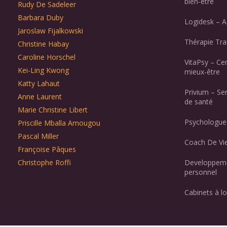
bien-être
Rudy De Sadeleer
Barbara Duby
Logidesk – A
Jaroslaw Fijalkowski
Thérapie Tr
Christine Habay
Caroline Horschel
VitaPsy – Ce
Kei-Ling Kwong
mieux-être
Katty Lahaut
Privium – Se
Anne Laurent
de santé
Marie Christine Libert
Psychologues
Priscille Mballa Amougou
Pascal Miller
Coach De Vie
Françoise Pâques
Christophe Roffi
Developpeme
personnel
Cabinets à lo