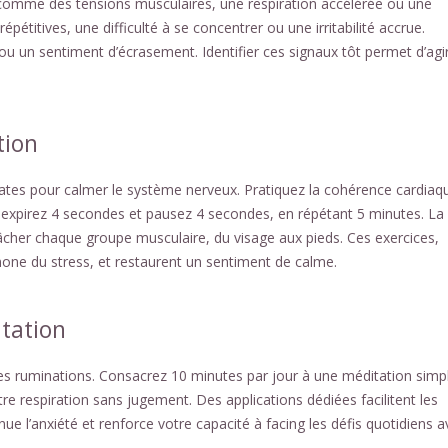
omme des tensions musculaires, une respiration accélérée ou une
pétitives, une difficulté à se concentrer ou une irritabilité accrue.
 ou un sentiment d’écrasement. Identifier ces signaux tôt permet d’agi
tion
ates pour calmer le système nerveux. Pratiquez la cohérence cardiaqu
 expirez 4 secondes et pausez 4 secondes, en répétant 5 minutes. La
lâcher chaque groupe musculaire, du visage aux pieds. Ces exercices,
rmone du stress, et restaurent un sentiment de calme.
itation
 les ruminations. Consacrez 10 minutes par jour à une méditation simpl
 respiration sans jugement. Des applications dédiées facilitent les
ue l’anxiété et renforce votre capacité à facing les défis quotidiens a