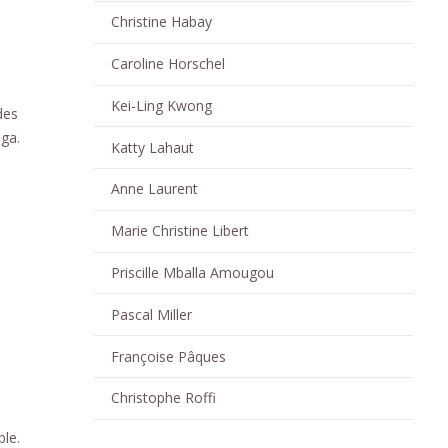
Christine Habay
Caroline Horschel
Kei-Ling Kwong
des
oga.
Katty Lahaut
Anne Laurent
Marie Christine Libert
Priscille Mballa Amougou
Pascal Miller
Françoise Pâques
Christophe Roffi
ble.