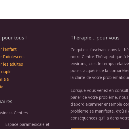
pour tous !
Thérapie… pour vous
 l’enfant
Ce qui est fascinant dans la th
r l’adolescent
notre Centre Thérapeutique à 
environs, c’est le temps relativ
r les adultes
pour d’acquérir de la compréhe
couple
la clarté de votre problématiqu
liale
ie
Lorsque vous venez en consult
parler de votre problème, nous 
naires
d’abord examiner ensemble c
problème se manifeste, d’où il v
usiness Centers
conséquences qu’il a dans votre
e – Espace paramédicale et