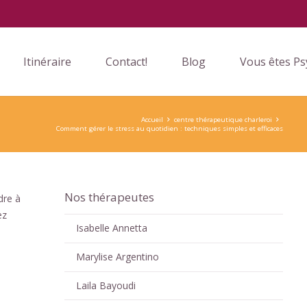
Itinéraire
Contact!
Blog
Vous êtes Ps
Accueil
centre thérapeutique charleroi
Comment gérer le stress au quotidien : techniques simples et efficaces
Nos thérapeutes
dre à
ez
Isabelle Annetta
Marylise Argentino
Laila Bayoudi