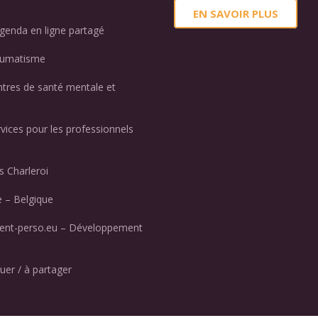
EN SAVOIR PLUS
genda en ligne partagé
aumatisme
ntres de santé mentale et
rvices pour les professionnels
 Charleroi
 – Belgique
nt-perso.eu – Développement
uer / à partager