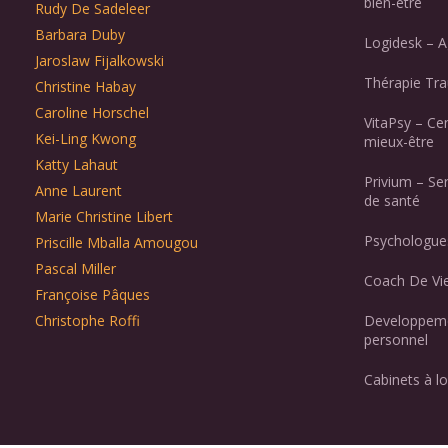
bien-être
Rudy De Sadeleer
Barbara Duby
Logidesk – A
Jaroslaw Fijalkowski
Thérapie Tr
Christine Habay
Caroline Horschel
VitaPsy – Ce
Kei-Ling Kwong
mieux-être
Katty Lahaut
Privium – Se
Anne Laurent
de santé
Marie Christine Libert
Psychologues
Priscille Mballa Amougou
Pascal Miller
Coach De Vie
Françoise Pâques
Christophe Roffi
Developpeme
personnel
Cabinets à lo