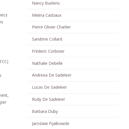
Nancy Buelens
checs
Melina Castiaux
ns
Pierre Olivier Charlier
Sandrine Collard
Fréderic Corbisier
(TCC)
Nathalie Debelle
Andreea De Sadeleer
s
Lucas De Sadeleer
ment,
Rudy De Sadeleer
pper
Barbara Duby
Jaroslaw Fijalkowski