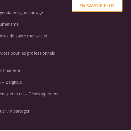
EN SAVOIR PLUS
genda en ligne partagé
aumatisme
ntres de santé mentale et
rvices pour les professionnels
 Charleroi
 – Belgique
nt-perso.eu – Développement
uer / à partager