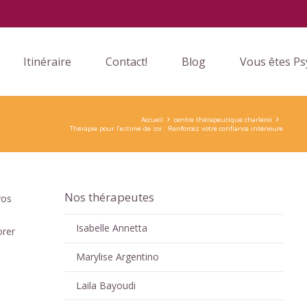
Itinéraire
Contact!
Blog
Vous êtes Ps
Accueil
centre thérapeutique charleroi
Thérapie pour l’estime de soi : Renforcez votre confiance intérieure
Nos thérapeutes
vos
Isabelle Annetta
orer
Marylise Argentino
Laila Bayoudi