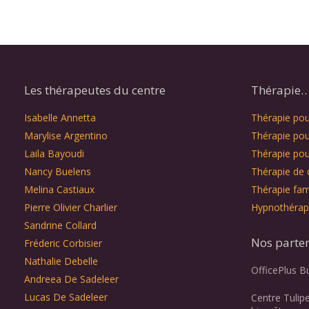
Les thérapeutes du centre
Thérapie… 
Isabelle Annetta
Thérapie pour
Marylise Argentino
Thérapie pou
Laila Bayoudi
Thérapie pou
Nancy Buelens
Thérapie de 
Melina Castiaux
Thérapie fami
Pierre Olivier Charlier
Hypnothérap
Sandrine Collard
Nos parte
Fréderic Corbisier
Nathalie Debelle
OfficePlus B
Andreea De Sadeleer
Lucas De Sadeleer
Centre Tulip