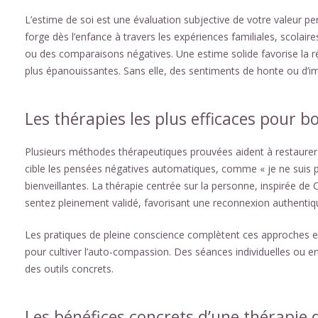
L’estime de soi est une évaluation subjective de votre valeur pe
forge dès l’enfance à travers les expériences familiales, scolaire
ou des comparaisons négatives. Une estime solide favorise la rés
plus épanouissantes. Sans elle, des sentiments de honte ou d’im
Les thérapies les plus efficaces pour bo
Plusieurs méthodes thérapeutiques prouvées aident à restaurer
cible les pensées négatives automatiques, comme « je ne suis pa
bienveillantes. La thérapie centrée sur la personne, inspirée de
sentez pleinement validé, favorisant une reconnexion authent
Les pratiques de pleine conscience complètent ces approches 
pour cultiver l’auto-compassion. Des séances individuelles ou e
des outils concrets.
Les bénéfices concrets d’une thérapie 