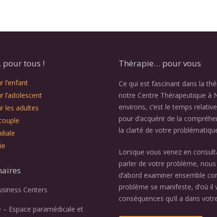
pour tous !
Thérapie… pour vous
 l’enfant
Ce qui est fascinant dans la th
r l’adolescent
notre Centre Thérapeutique à 
environs, c’est le temps relativ
r les adultes
pour d’acquérir de la compréhe
couple
la clarté de votre problématiqu
liale
ie
Lorsque vous venez en consult
parler de votre problème, nous 
naires
d’abord examiner ensemble c
problème se manifeste, d’où il v
usiness Centers
conséquences qu’il a dans votre
e – Espace paramédicale et