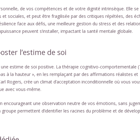
rsonnelle, de vos compétences et de votre dignité intrinsèque. Elle se
s et sociales, et peut être fragilisée par des critiques répétées, des é
ilience face aux défis, une meilleure gestion du stress et des relatio
puissance peuvent s’installer, impactant la santé mentale globale.
oster l’estime de soi
 une estime de soi positive. La thérapie cognitivo-comportementale 
s à la hauteur », en les remplaçant par des affirmations réalistes et
 Carl Rogers, crée un climat d’acceptation inconditionnelle où vous vou
ique avec vous-même.
en encourageant une observation neutre de vos émotions, sans juge
n groupe permettent d’identifier les racines du problème et de dévelo
dédiée