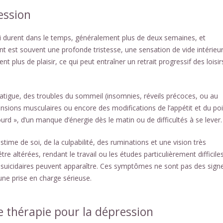
ession
durent dans le temps, généralement plus de deux semaines, et
t est souvent une profonde tristesse, une sensation de vide intérieu
nt plus de plaisir, ce qui peut entraîner un retrait progressif des loisir
atigue, des troubles du sommeil (insomnies, réveils précoces, ou au
nsions musculaires ou encore des modifications de l’appétit et du poi
rd », d’un manque d’énergie dès le matin ou de difficultés à se lever.
time de soi, de la culpabilité, des ruminations et une vision très
e altérées, rendant le travail ou les études particulièrement difficiles
 suicidaires peuvent apparaître. Ces symptômes ne sont pas des sign
une prise en charge sérieuse.
e thérapie pour la dépression