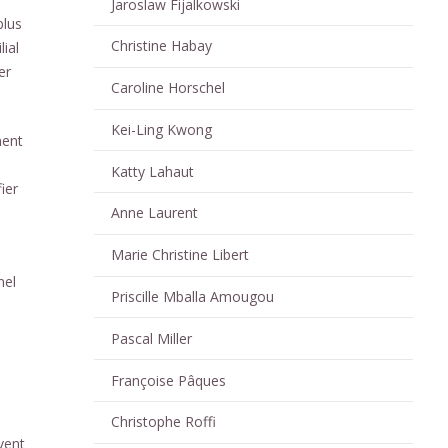
Jaroslaw Fijalkowski
plus
Christine Habay
ial
er
Caroline Horschel
Kei-Ling Kwong
nent
Katty Lahaut
ier
Anne Laurent
Marie Christine Libert
nel
Priscille Mballa Amougou
Pascal Miller
Françoise Pâques
Christophe Roffi
vent