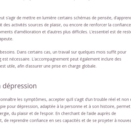
l peut s’agir de mettre en lumière certains schémas de pensée, d’appren
tit des activités sources de plaisir, ou encore de renforcer la confianc
oments d’amélioration et d’autres plus difficiles. L’essentiel est de rest
apeute.
esoins. Dans certains cas, un travail sur quelques mois suffit pour
ong est nécessaire. L’accompagnement peut également inclure des
st utile, afin d’assurer une prise en charge globale.
a dépression
nnaître les symptômes, accepter qu’il s’agit d’un trouble réel et non 
pie pour dépression, adaptée à la personne et à son histoire, permet
ie, du plaisir et de l’espoir. En cherchant de l’aide auprès de
ent, de reprendre confiance en ses capacités et de se projeter à nouve