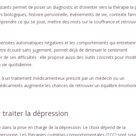
ants permet de poser un diagnostic et d’orienter vers la thérapie la 
s biologiques, histoire personnelle, événements de vie, contexte famil
mprendre ce qui se joue, mettre des mots sur la souffrance et retrouv
es pensées automatiques négatives et les comportements qui entretien
 d’être écouté sans jugement, permet déjà de diminuer le sentiment
r de ses difficultés : elle propose aussi des outils concrets pour modif
vie quotidienne.
ée à un traitement médicamenteux prescrit par un médecin ou un
e, médicaments augmente les chances de retrouver un équilibre émotion
 traiter la dépression
 dans la prise en charge de la dépression. Le choix dépend de la
ue personne. Les thérapies cognitivo-comportementales (TCC) sont sou