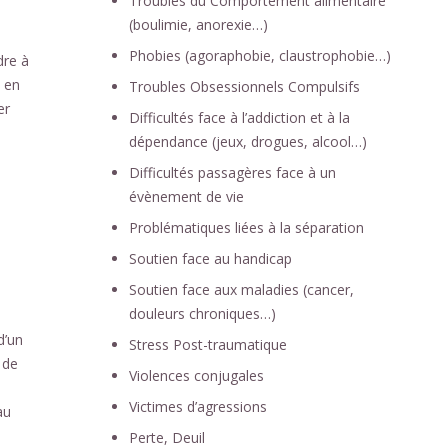
Troubles du Comportement alimentaire
(boulimie, anorexie…)
Phobies (agoraphobie, claustrophobie…)
dre à
e en
Troubles Obsessionnels Compulsifs
er
Difficultés face à l’addiction et à la
dépendance (jeux, drogues, alcool…)
Difficultés passagères face à un
évènement de vie
Problématiques liées à la séparation
Soutien face au handicap
Soutien face aux maladies (cancer,
douleurs chroniques…)
d’un
Stress Post-traumatique
 de
Violences conjugales
Victimes d’agressions
au
Perte, Deuil