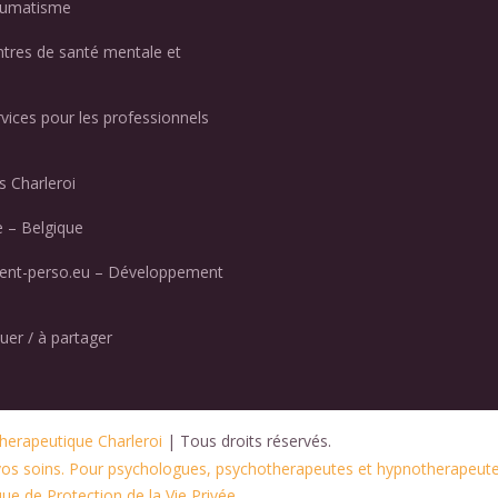
aumatisme
ntres de santé mentale et
rvices pour les professionnels
 Charleroi
 – Belgique
nt-perso.eu – Développement
uer / à partager
herapeutique Charleroi
 | Tous droits réservés.
 vos soins. Pour psychologues, psychotherapeutes et hypnotherapeute
ue de Protection de la Vie Privée