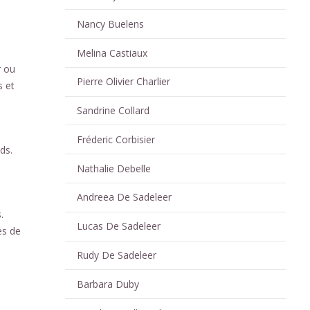
Nancy Buelens
Melina Castiaux
r ou
Pierre Olivier Charlier
s et
Sandrine Collard
Fréderic Corbisier
ds.
Nathalie Debelle
Andreea De Sadeleer
.
Lucas De Sadeleer
es de
Rudy De Sadeleer
Barbara Duby