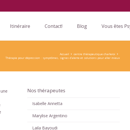
Itinéraire
Contact!
Blog
Vous êtes Ps
Accueil
centre thérapeutique charleroi
Thérapie pour dépression : symptômes, signes d’alerte et solutions pour aller mieux
Nos thérapeutes
 une
Isabelle Annetta
e
e
Marylise Argentino
Laila Bayoudi