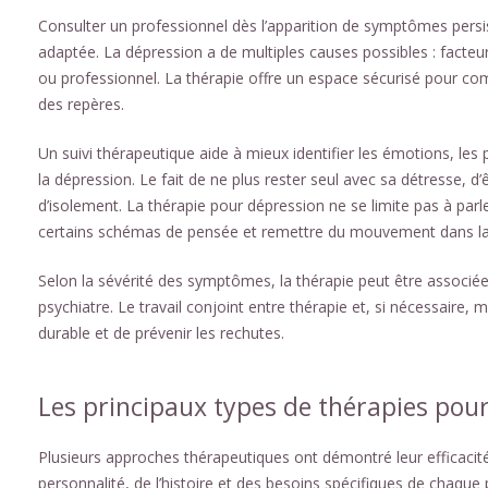
Consulter un professionnel dès l’apparition de symptômes persist
adaptée. La dépression a de multiples causes possibles : facteur
ou professionnel. La thérapie offre un espace sécurisé pour co
des repères.
Un suivi thérapeutique aide à mieux identifier les émotions, l
la dépression. Le fait de ne plus rester seul avec sa détresse,
d’isolement. La thérapie pour dépression ne se limite pas à parle
certains schémas de pensée et remettre du mouvement dans la 
Selon la sévérité des symptômes, la thérapie peut être associ
psychiatre. Le travail conjoint entre thérapie et, si nécessair
durable et de prévenir les rechutes.
Les principaux types de thérapies pour
Plusieurs approches thérapeutiques ont démontré leur efficacité
personnalité, de l’histoire et des besoins spécifiques de chaq