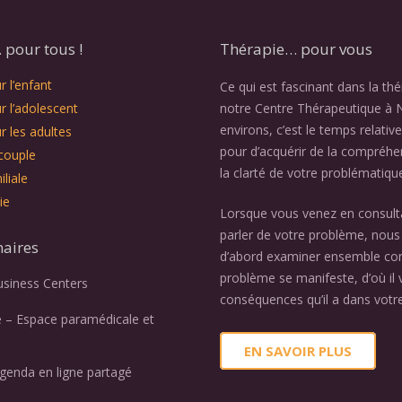
pour tous !
Thérapie… pour vous
 l’enfant
Ce qui est fascinant dans la th
r l’adolescent
notre Centre Thérapeutique à 
environs, c’est le temps relativ
r les adultes
pour d’acquérir de la compréhe
couple
la clarté de votre problématiqu
liale
ie
Lorsque vous venez en consult
parler de votre problème, nous 
naires
d’abord examiner ensemble c
problème se manifeste, d’où il v
usiness Centers
conséquences qu’il a dans votre
e – Espace paramédicale et
EN SAVOIR PLUS
genda en ligne partagé