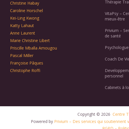
Thérapie Tr
Christine Habay
Caroline Horschel
VitaPsy – Ce
Kei-Ling Kwong
mieux-être
Katty Lahaut
Privium – Se
Anne Laurent
de santé
Marie Christine Libert
Psychologues
Priscille Mballa Amougou
Pascal Miller
Coach De Vie
Françoise Pâques
Christophe Roffi
Developpeme
personnel
Cabinets à lo
Copyright © 2026 
 Centre T
Powered by
Privium – Des services qui soutiennent
RGPD – Politiq