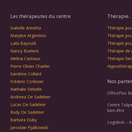
Les thérapeutes du centre
Thérapie… 
Isabelle Annetta
Thérapie pour
Marylise Argentino
Thérapie pou
Laila Bayoudi
Thérapie pou
Nancy Buelens
Thérapie de 
Melina Castiaux
Thérapie fami
Pierre Olivier Charlier
Hypnothérap
Sandrine Collard
Nos parte
Fréderic Corbisier
Nathalie Debelle
OfficePlus B
Andreea De Sadeleer
Lucas De Sadeleer
Centre Tulip
bien-être
Rudy De Sadeleer
Barbara Duby
Logidesk – A
Jaroslaw Fijalkowski