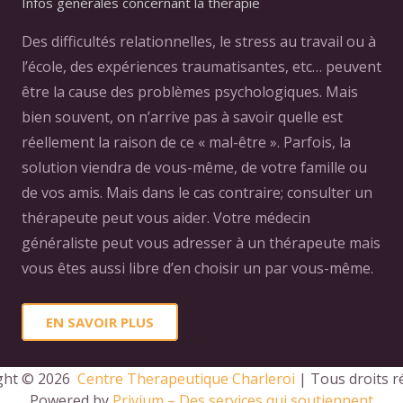
Infos générales concernant la thérapie
Des difficultés relationnelles, le stress au travail ou à
l’école, des expériences traumatisantes, etc… peuvent
être la cause des problèmes psychologiques. Mais
bien souvent, on n’arrive pas à savoir quelle est
réellement la raison de ce « mal-être ». Parfois, la
solution viendra de vous-même, de votre famille ou
de vos amis. Mais dans le cas contraire; consulter un
thérapeute peut vous aider. Votre médecin
généraliste peut vous adresser à un thérapeute mais
vous êtes aussi libre d’en choisir un par vous-même.
EN SAVOIR PLUS
ght © 2026 
 Centre Therapeutique Charleroi
 | Tous droits r
Powered by
Privium – Des services qui soutiennent