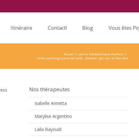
Itinéraire
Contact!
Blog
Vous êtes Ps
Accueil
centre thérapeutique charleroi
L’aide psychologique essentielle : premiers pas vers le bien-être
Nos thérapeutes
ress
Isabelle Annetta
Marylise Argentino
Laila Bayoudi