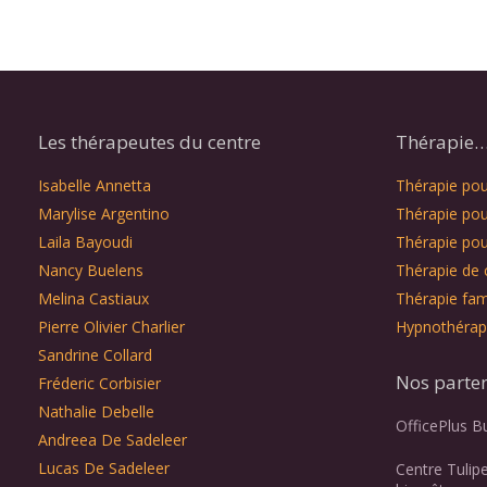
Les thérapeutes du centre
Thérapie… 
Isabelle Annetta
Thérapie pour
Marylise Argentino
Thérapie pou
Laila Bayoudi
Thérapie pou
Nancy Buelens
Thérapie de 
Melina Castiaux
Thérapie fami
Pierre Olivier Charlier
Hypnothérap
Sandrine Collard
Nos parte
Fréderic Corbisier
Nathalie Debelle
OfficePlus B
Andreea De Sadeleer
Lucas De Sadeleer
Centre Tulip