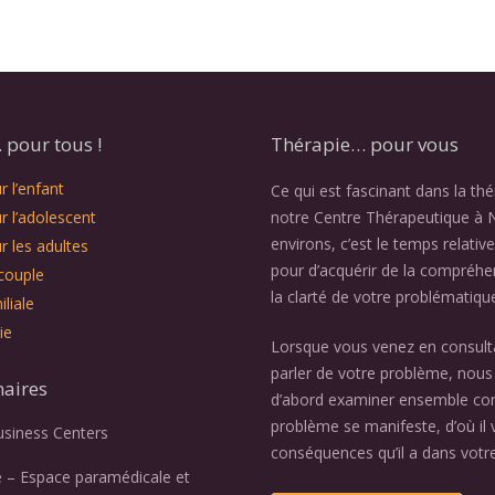
pour tous !
Thérapie… pour vous
 l’enfant
Ce qui est fascinant dans la th
r l’adolescent
notre Centre Thérapeutique à 
environs, c’est le temps relativ
r les adultes
pour d’acquérir de la compréhe
couple
la clarté de votre problématiqu
liale
ie
Lorsque vous venez en consult
parler de votre problème, nous 
naires
d’abord examiner ensemble c
problème se manifeste, d’où il v
usiness Centers
conséquences qu’il a dans votre
e – Espace paramédicale et