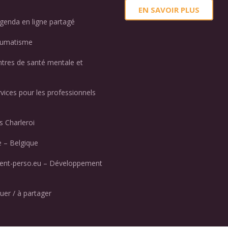
EN SAVOIR PLUS
genda en ligne partagé
aumatisme
ntres de santé mentale et
rvices pour les professionnels
 Charleroi
 – Belgique
nt-perso.eu – Développement
uer / à partager