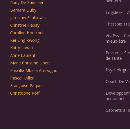
bien-être
Rudy De Sadeleer
Barbara Duby
Logidesk – A
Jaroslaw Fijalkowski
Thérapie Tr
Christine Habay
Caroline Horschel
VitaPsy – Ce
Kei-Ling Kwong
mieux-être
Katty Lahaut
Privium – Se
Anne Laurent
de santé
Marie Christine Libert
Psychologues
Priscille Mballa Amougou
Pascal Miller
Coach De Vie
Françoise Pâques
Christophe Roffi
Developpeme
personnel
Cabinets à lo