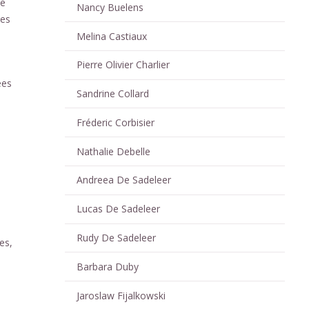
de
Nancy Buelens
ées
Melina Castiaux
Pierre Olivier Charlier
ées
Sandrine Collard
Fréderic Corbisier
Nathalie Debelle
Andreea De Sadeleer
Lucas De Sadeleer
Rudy De Sadeleer
es,
Barbara Duby
Jaroslaw Fijalkowski