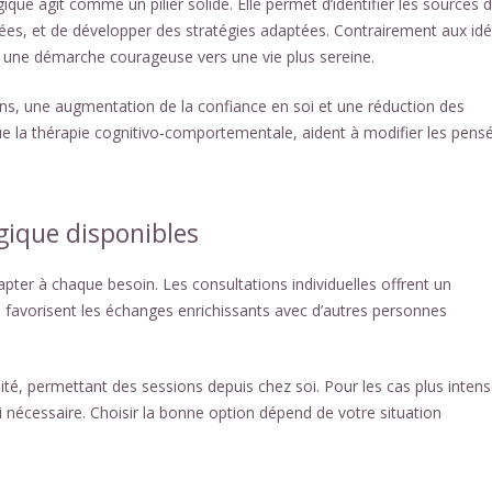
que agit comme un pilier solide. Elle permet d’identifier les sources 
ées, et de développer des stratégies adaptées. Contrairement aux id
is une démarche courageuse vers une vie plus sereine.
ons, une augmentation de la confiance en soi et une réduction des
e la thérapie cognitivo-comportementale, aident à modifier les pens
gique disponibles
pter à chaque besoin. Les consultations individuelles offrent un
favorisent les échanges enrichissants avec d’autres personnes
lité, permettant des sessions depuis chez soi. Pour les cas plus intens
 nécessaire. Choisir la bonne option dépend de votre situation