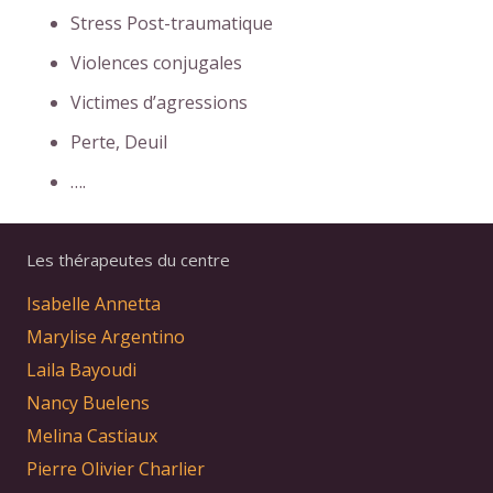
Stress Post-traumatique
Violences conjugales
Victimes d’agressions
Perte, Deuil
….
Les thérapeutes du centre
Isabelle Annetta
Marylise Argentino
Laila Bayoudi
Nancy Buelens
Melina Castiaux
Pierre Olivier Charlier