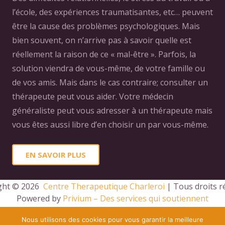
l’école, des expériences traumatisantes, etc… peuvent
être la cause des problèmes psychologiques. Mais
bien souvent, on n’arrive pas à savoir quelle est
réellement la raison de ce « mal-être ». Parfois, la
solution viendra de vous-même, de votre famille ou
de vos amis. Mais dans le cas contraire; consulter un
thérapeute peut vous aider. Votre médecin
généraliste peut vous adresser à un thérapeute mais
vous êtes aussi libre d’en choisir un par vous-même.
EN SAVOIR PLUS
ght © 2026 
 Centre Therapeutique Charleroi
 | Tous droits r
Powered by
Privium – Des services qui soutiennent
vos soins. Pour psychologues, psychotherapeutes et
Nous utilisons des cookies pour vous garantir la meilleure